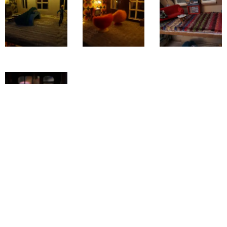
Retour au Diorama
L'Atelier de Franck
Optimisé par
Webnode